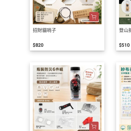
招財貓哨子
登山
$820
$510