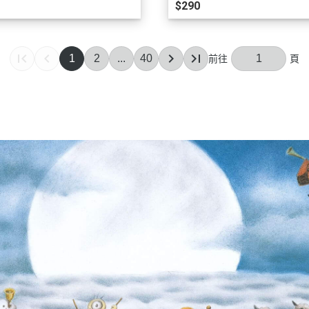
$290
1
2
...
40