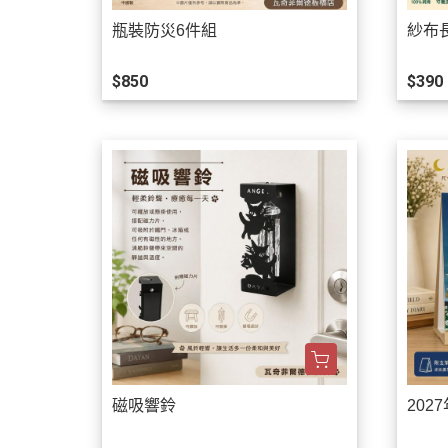
瓶裝防災6件組
紗布
$850
$390
磁吸響鈴
202