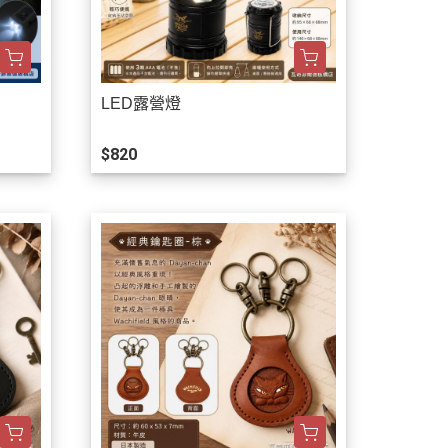
LED露營燈
$820