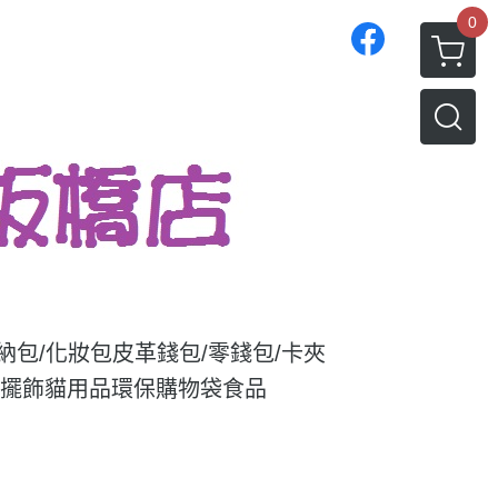
0
收納包/化妝包
皮革錢包/零錢包/卡夾
/擺飾
貓用品
環保購物袋
食品