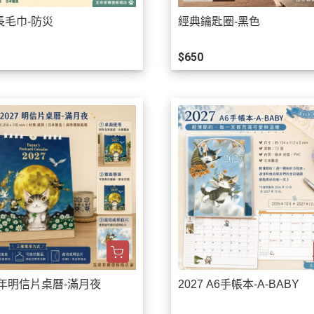
長毛巾-防災
經典鑰匙圈-黑色
$650
7年明信片桌曆-滿月夜
2027 A6手帳本-A-BABY