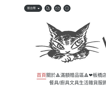
新台幣
首頁
關於
🔺滿額贈品區🔺
❤板橋
餐具/廚具
文具
生活雜貨
服