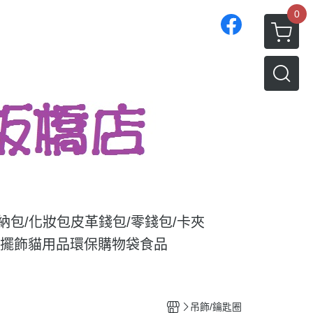
0
收納包/化妝包
皮革錢包/零錢包/卡夾
/擺飾
貓用品
環保購物袋
食品
吊飾/鑰匙圈