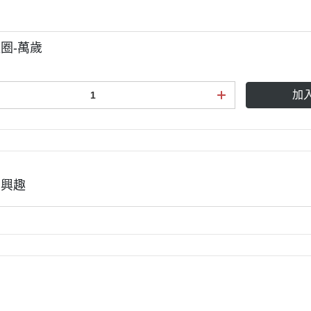
圈-萬歲
加
有興趣