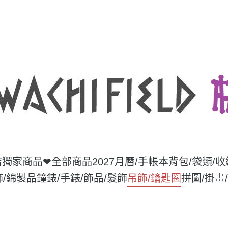
店獨家商品❤
全部商品
2027月曆/手帳本
背包/袋類/
飾/綿製品
鐘錶/手錶/飾品/髮飾
吊飾/鑰匙圈
拼圖/掛畫