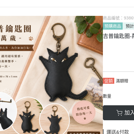
商品編號：
9386
預購商品
預計
吉普鑰匙圈-
促銷
滿額贈
數量
加
運送&付款