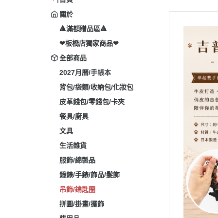
關於
🔺滿額贈品區🔺
❤板橋店獨家商品❤
全部商品
2027月曆/手帳本
背包/袋類/收納包/化妝包
皮革錢包/零錢包/卡夾
餐具/廚具
文具
生活雜貨
服飾/綿製品
鐘錶/手錶/飾品/髮飾
吊飾/鑰匙圈
拼圖/掛畫/擺飾