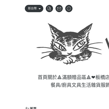
新台幣
首頁
關於
🔺滿額贈品區🔺
❤板橋
餐具/廚具
文具
生活雜貨
服
首頁