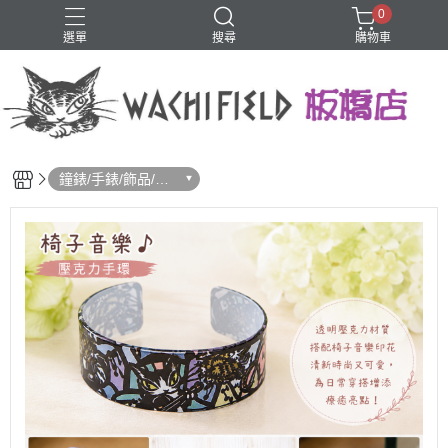
0
選單
搜尋
購物車
鑰匙圈
鐘錶/手錶/飾品/髮
飾