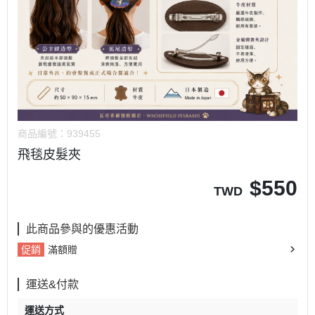
商品編號：
939455
飛毯皮髮夾
$
550
TWD
此商品參與的優惠活動
促銷
滿額贈
運送&付款
運送方式