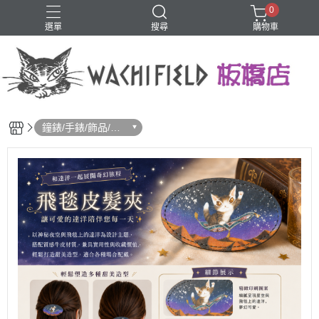
0
選單
搜尋
購物車
鑰匙圈
鐘錶/手錶/飾品/髮
飾