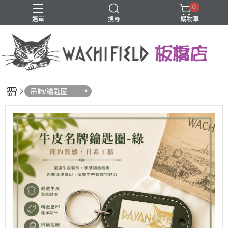
0
選單
搜尋
購物車
鑰匙圈
吊飾/鑰匙圈