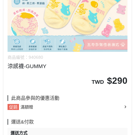
商品編號：
940680
涼感襪-GUMMY
$
290
TWD
此商品參與的優惠活動
促銷
滿額贈
運送&付款
運送方式