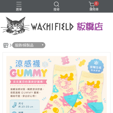
0
選單
搜尋
購物車
鑰匙圈
服飾/綿製品