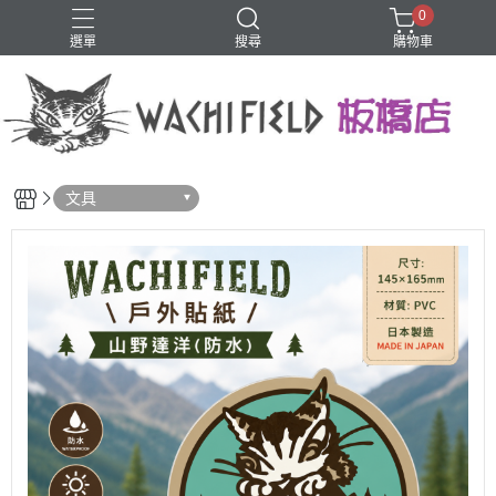
0
選單
搜尋
購物車
鑰匙圈
文具