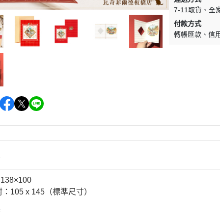
7-11取貨
全
付款方式
轉帳匯款
信
情
138×100
05 x 145（標準尺寸）
製