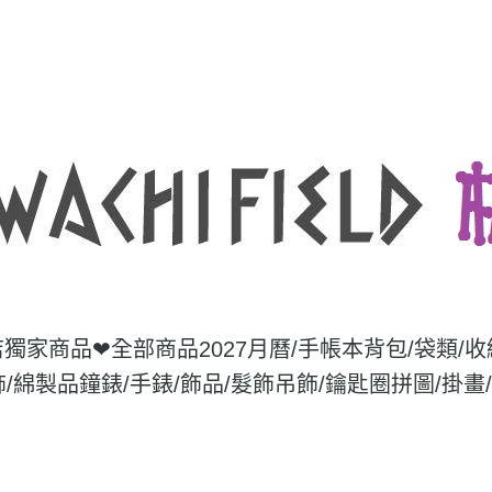
店獨家商品❤
全部商品
2027月曆/手帳本
背包/袋類/
飾/綿製品
鐘錶/手錶/飾品/髮飾
吊飾/鑰匙圈
拼圖/掛畫