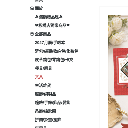
關於
🔺滿額贈品區🔺
❤板橋店獨家商品❤
全部商品
2027月曆/手帳本
背包/袋類/收納包/化妝包
皮革錢包/零錢包/卡夾
餐具/廚具
文具
生活雜貨
服飾/綿製品
鐘錶/手錶/飾品/髮飾
吊飾/鑰匙圈
拼圖/掛畫/擺飾