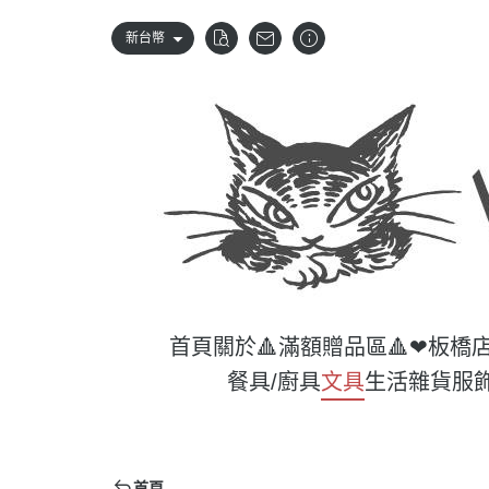
新台幣
首頁
關於
🔺滿額贈品區🔺
❤板橋
餐具/廚具
文具
生活雜貨
服
首頁