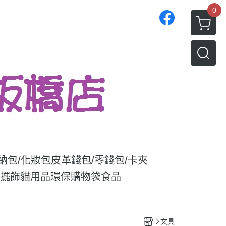
0
收納包/化妝包
皮革錢包/零錢包/卡夾
/擺飾
貓用品
環保購物袋
食品
文具