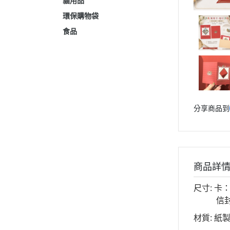
貓用品
環保購物袋
食品
分享商品到
商品詳
尺寸: 卡：
信封：1
材質: 紙