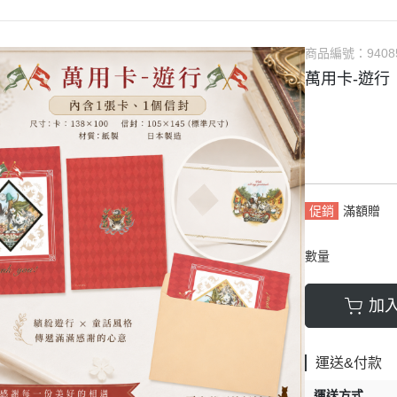
商品編號：
9408
萬用卡-遊行
促銷
滿額贈
數量
加
運送&付款
運送方式