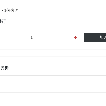
卡、1個信封
遊行
加
有興趣