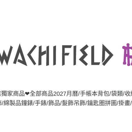
店獨家商品❤
全部商品
2027月曆/手帳本
背包/袋類/
飾/綿製品
鐘錶/手錶/飾品/髮飾
吊飾/鑰匙圈
拼圖/掛畫