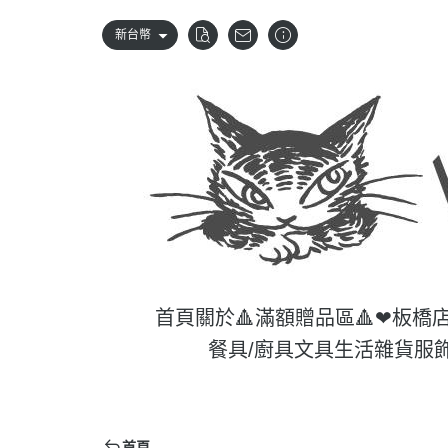
新台幣
首頁
關於
🔺滿額贈品區🔺
❤板橋
餐具/廚具
文具
生活雜貨
服
首頁