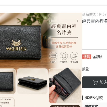
商品編號：
9407
經典畫內裡
促銷
滿額贈
數量
加
運送&付款
運送方式