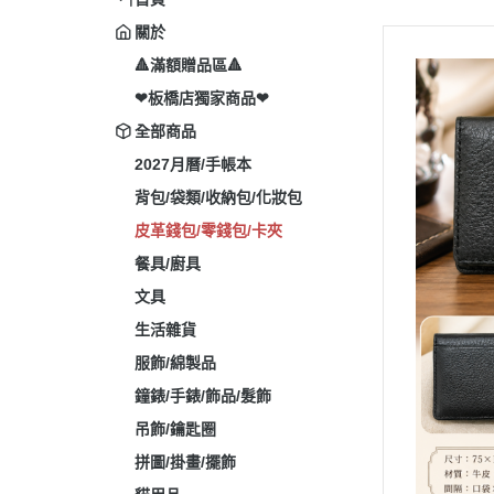
關於
🔺滿額贈品區🔺
❤板橋店獨家商品❤
全部商品
2027月曆/手帳本
背包/袋類/收納包/化妝包
皮革錢包/零錢包/卡夾
餐具/廚具
文具
生活雜貨
服飾/綿製品
鐘錶/手錶/飾品/髮飾
吊飾/鑰匙圈
拼圖/掛畫/擺飾