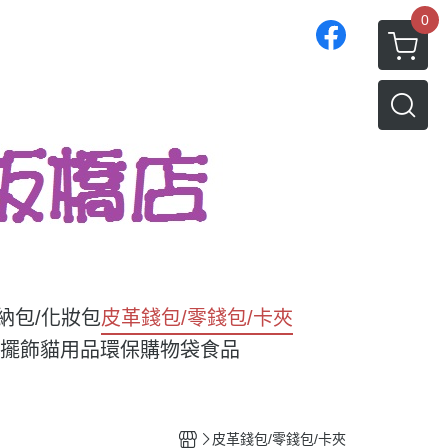
0
收納包/化妝包
皮革錢包/零錢包/卡夾
/擺飾
貓用品
環保購物袋
食品
皮革錢包/零錢包/卡夾