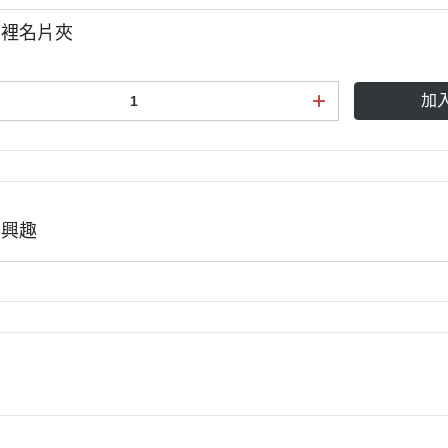
內裡名片夾
加
有興趣