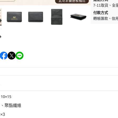
7-11取貨
全
付款方式
轉帳匯款
信
情
110×15
皮、聚酯纖維
×3