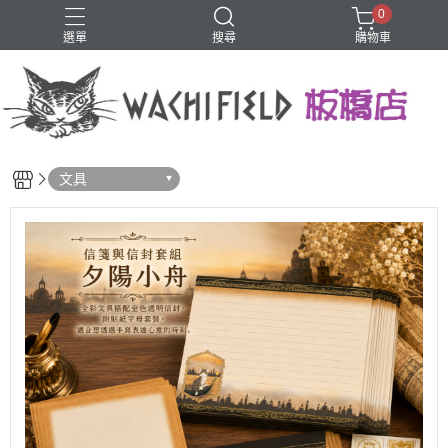
0
選單
搜尋
購物車
鑰匙圈
文具