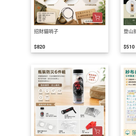
招財貓哨子
登山
$820
$510