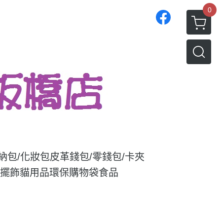
0
收納包/化妝包
皮革錢包/零錢包/卡夾
/擺飾
貓用品
環保購物袋
食品