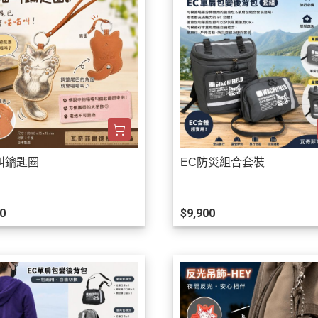
叫鑰匙圈
EC防災組合套裝
0
$9,900