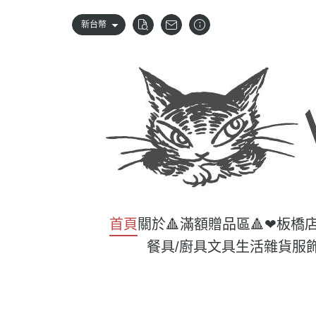
新台幣
首頁
關於
🔺滿額贈品區🔺
❤板橋
餐具/廚具
文具
生活雜貨
服