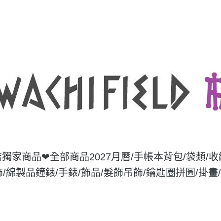
店獨家商品❤
全部商品
2027月曆/手帳本
背包/袋類/
飾/綿製品
鐘錶/手錶/飾品/髮飾
吊飾/鑰匙圈
拼圖/掛畫