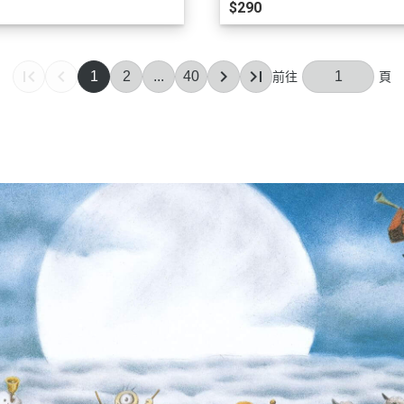
$290
1
2
...
40