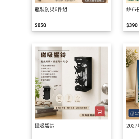
瓶裝防災6件組
紗布
$850
$390
磁吸響鈴
202