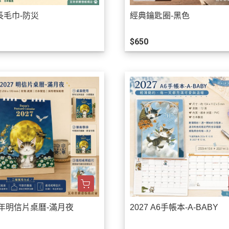
長毛巾-防災
經典鑰匙圈-黑色
$650
7年明信片桌曆-滿月夜
2027 A6手帳本-A-BABY