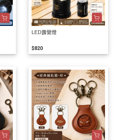
LED露營燈
$820