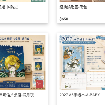
長毛巾-防災
經典鑰匙圈-黑色
$650
7年明信片桌曆-滿月夜
2027 A6手帳本-A-BABY