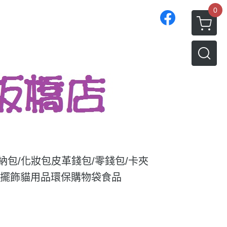
0
收納包/化妝包
皮革錢包/零錢包/卡夾
/擺飾
貓用品
環保購物袋
食品