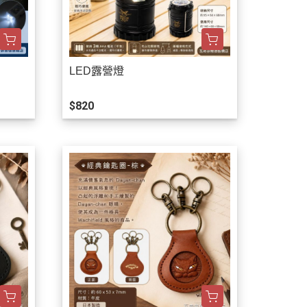
LED露營燈
$820