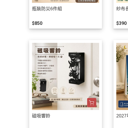
瓶裝防災6件組
紗布
$850
$390
磁吸響鈴
202