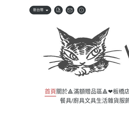
新台幣
首頁
關於
🔺滿額贈品區🔺
❤板橋
餐具/廚具
文具
生活雜貨
服