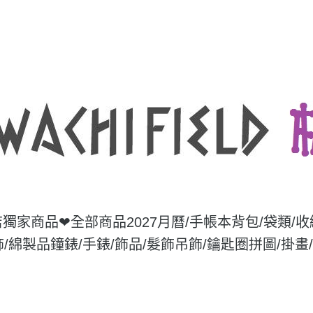
店獨家商品❤
全部商品
2027月曆/手帳本
背包/袋類/
飾/綿製品
鐘錶/手錶/飾品/髮飾
吊飾/鑰匙圈
拼圖/掛畫