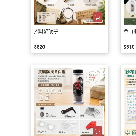
招財貓哨子
登山
$820
$510