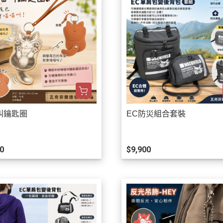
叫鑰匙圈
EC防災組合套裝
0
$9,900