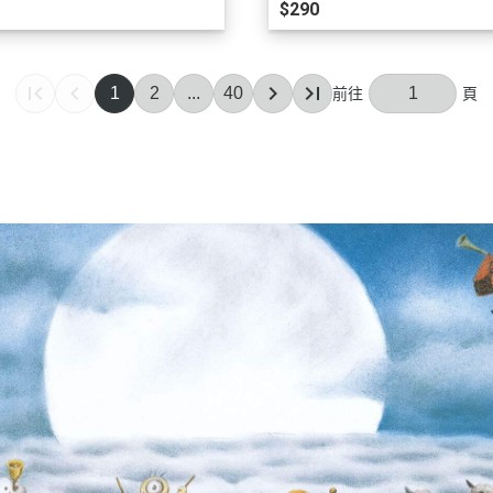
$290
1
2
...
40