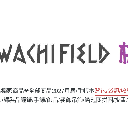
店獨家商品❤
全部商品
2027月曆/手帳本
背包/袋類/
飾/綿製品
鐘錶/手錶/飾品/髮飾
吊飾/鑰匙圈
拼圖/掛畫