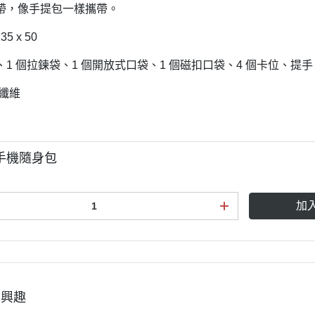
帶，像手提包一樣攜帶。
35 x 50
1 個拉鍊袋、1 個開放式口袋、1 個磁扣口袋、4 個卡位、提手
酯纖維
-手機隨身包
加
有興趣