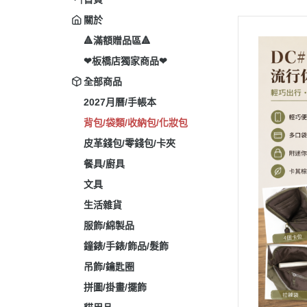
關於
🔺滿額贈品區🔺
❤板橋店獨家商品❤
全部商品
2027月曆/手帳本
背包/袋類/收納包/化妝包
皮革錢包/零錢包/卡夾
餐具/廚具
文具
生活雜貨
服飾/綿製品
鐘錶/手錶/飾品/髮飾
吊飾/鑰匙圈
拼圖/掛畫/擺飾