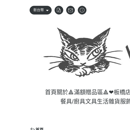
新台幣
首頁
關於
🔺滿額贈品區🔺
❤板橋
餐具/廚具
文具
生活雜貨
服
首頁