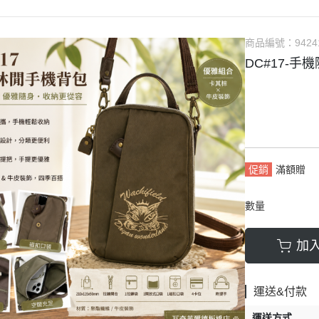
商品編號：
9424
DC#17-手
促銷
滿額贈
數量
加
運送&付款
運送方式