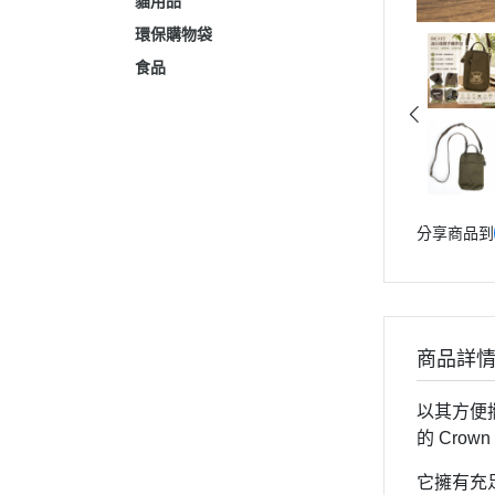
貓用品
環保購物袋
食品
分享商品到
商品詳
以其方便
的 Cro
它擁有充