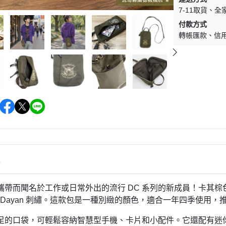
7-11取貨
全
付款方式
轉帳匯款
信
情
攜帶而聞名於工作或日常外出的流行 DC 系列的新成員！卡其
wn Dayan 刺繡。這款包是一種​​別緻的顏色，適合一年四季使
足的口袋，可輕鬆容納智慧型手機、卡片和小配件。它還配有迷