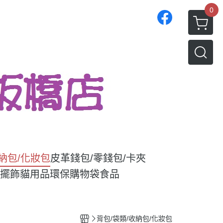
0
收納包/化妝包
皮革錢包/零錢包/卡夾
/擺飾
貓用品
環保購物袋
食品
背包/袋類/收納包/化妝包