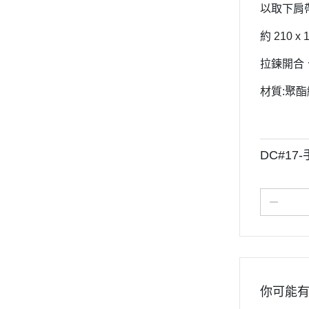
以取下肩
約 210 x 1
拉鍊開合、
材質:聚
DC#17
你可能