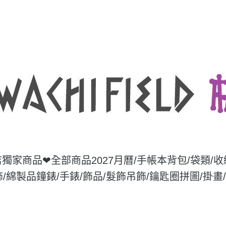
店獨家商品❤
全部商品
2027月曆/手帳本
背包/袋類/
飾/綿製品
鐘錶/手錶/飾品/髮飾
吊飾/鑰匙圈
拼圖/掛畫