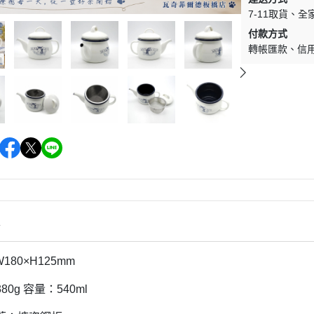
7-11取貨
全
付款方式
轉帳匯款
信
情
W180×H125mm
0g 容量：540ml