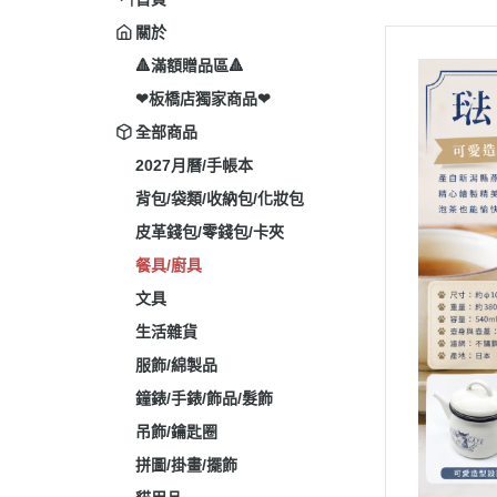
關於
🔺滿額贈品區🔺
❤板橋店獨家商品❤
全部商品
2027月曆/手帳本
背包/袋類/收納包/化妝包
皮革錢包/零錢包/卡夾
餐具/廚具
文具
生活雜貨
服飾/綿製品
鐘錶/手錶/飾品/髮飾
吊飾/鑰匙圈
拼圖/掛畫/擺飾