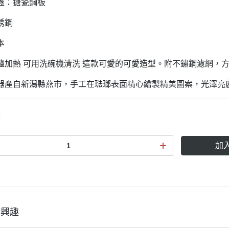
蓋：搪瓷鋼板
銹鋼
本
爐加熱 可用洗碗機清洗 這款可愛的可愛造型。附不鏽鋼濾網，
器產自新潟縣燕市，手工在琺瑯表面精心繪製精美圖案，光澤亮
壼
加
有興趣