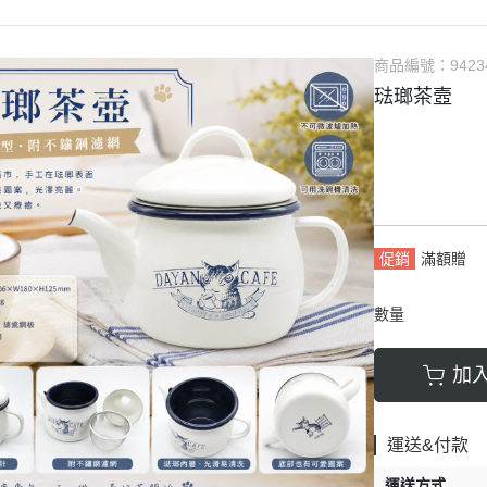
商品編號：
9423
琺瑯茶壼
促銷
滿額贈
數量
加
運送&付款
運送方式