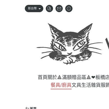
新台幣
首頁
關於
🔺滿額贈品區🔺
❤板橋
餐具/廚具
文具
生活雜貨
服
首頁