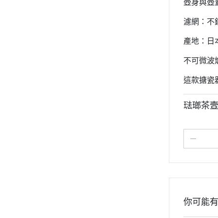
壺身與壺
濾網：不
產地：日
不可微波
這款搪瓷
琺瑯茶
你可能