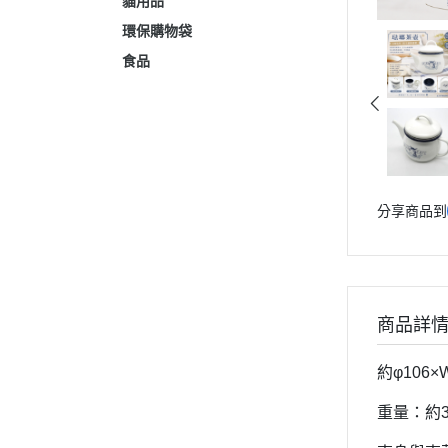
貓用品
環保購物袋
食品
分享商品到
商品詳
約φ106×
重量：約38