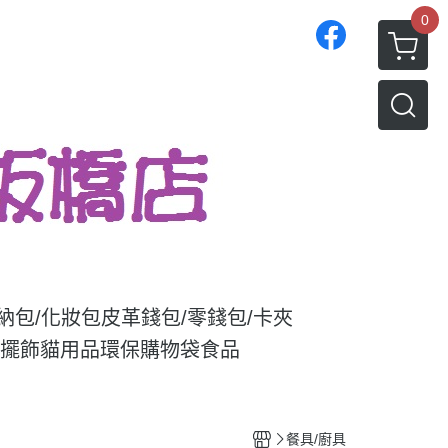
0
收納包/化妝包
皮革錢包/零錢包/卡夾
/擺飾
貓用品
環保購物袋
食品
餐具/廚具