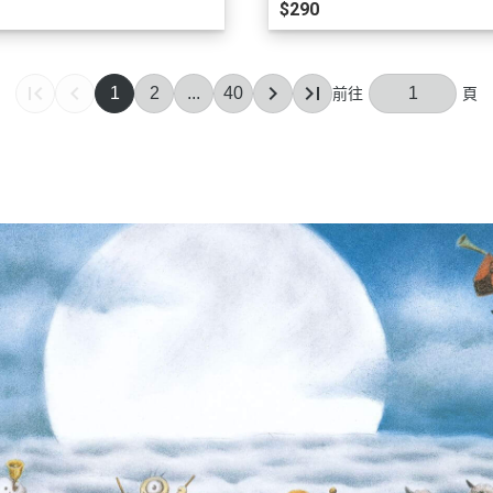
$290
1
2
...
40