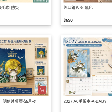
長毛巾-防災
經典鑰匙圈-黑色
$650
7年明信片桌曆-滿月夜
2027 A6手帳本-A-BABY