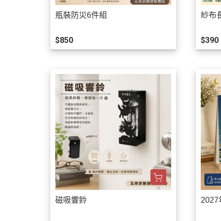
瓶裝防災6件組
紗布
$850
$390
磁吸響鈴
202