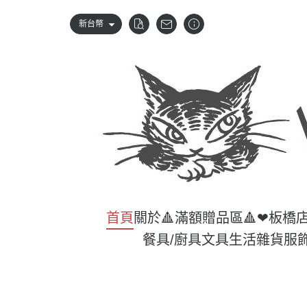
新台幣
首頁
關於
🔺滿額贈品區🔺
❤板橋
餐具/廚具
文具
生活雜貨
服