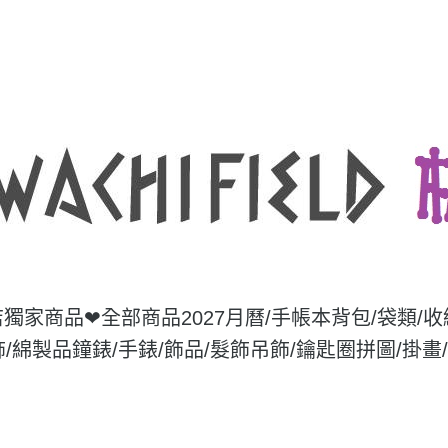
店獨家商品❤
全部商品
2027月曆/手帳本
背包/袋類/
飾/綿製品
鐘錶/手錶/飾品/髮飾
吊飾/鑰匙圈
拼圖/掛畫