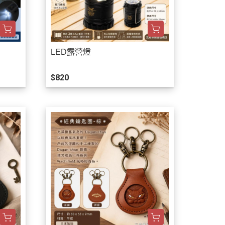
LED露營燈
$820