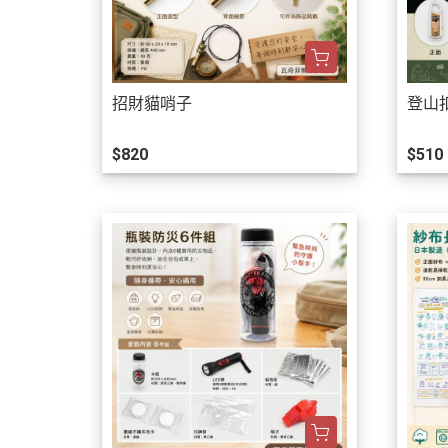
招財貓哨子
登山
$820
$510