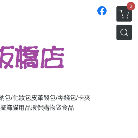
0
收納包/化妝包
皮革錢包/零錢包/卡夾
/擺飾
貓用品
環保購物袋
食品