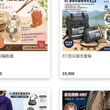
叫鑰匙圈
EC防災組合套裝
0
$9,900