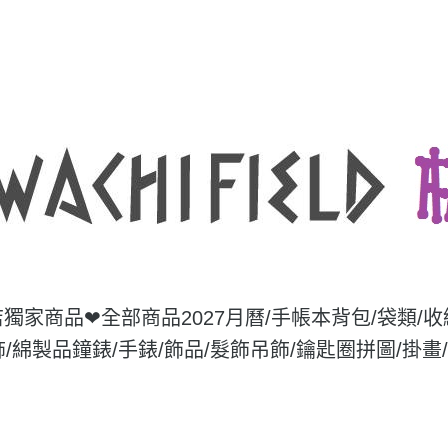
店獨家商品❤
全部商品
2027月曆/手帳本
背包/袋類/
飾/綿製品
鐘錶/手錶/飾品/髮飾
吊飾/鑰匙圈
拼圖/掛畫