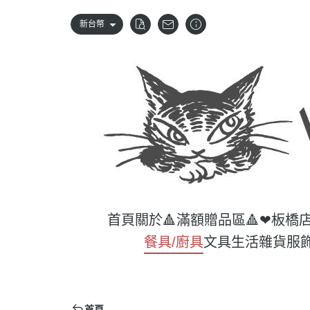
新台幣
首頁
關於
🔺滿額贈品區🔺
❤板橋
餐具/廚具
文具
生活雜貨
服
首頁