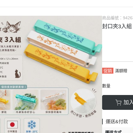
商品編號：
9426
封口夾3入組
促銷
滿額贈
數量
加
運送&付款
運送方式