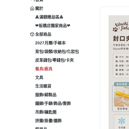
關於
🔺滿額贈品區🔺
❤板橋店獨家商品❤
全部商品
2027月曆/手帳本
背包/袋類/收納包/化妝包
皮革錢包/零錢包/卡夾
餐具/廚具
文具
生活雜貨
服飾/綿製品
鐘錶/手錶/飾品/髮飾
吊飾/鑰匙圈
拼圖/掛畫/擺飾