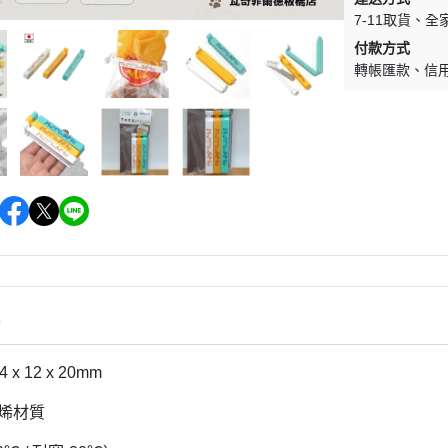
7-11取貨
全
付款方式
轉帳匯款
信
情
 x 12 x 20mm
丙烯材質