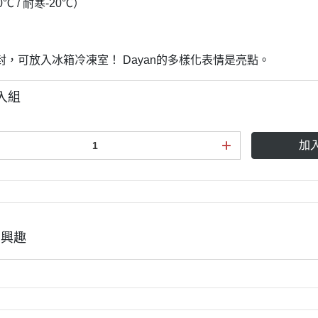
℃ / 耐寒-20℃）
封，可放入冰箱冷凍室！ Dayan的多樣化表情是亮點。
入組
加
有興趣