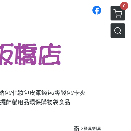
0
收納包/化妝包
皮革錢包/零錢包/卡夾
/擺飾
貓用品
環保購物袋
食品
餐具/廚具