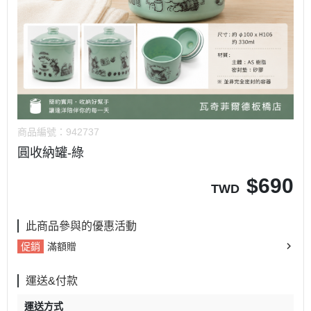
商品編號：
942737
圓收納罐-綠
$
690
TWD
此商品參與的優惠活動
促銷
滿額贈
運送&付款
運送方式