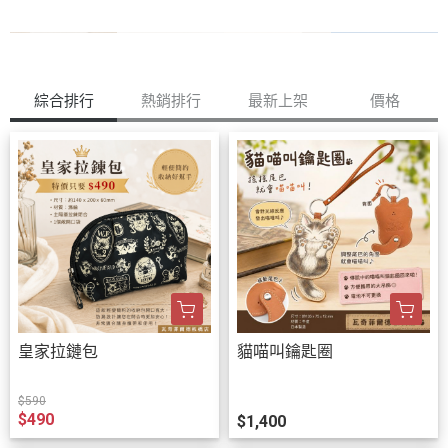
綜合排行
熱銷排行
最新上架
價格
皇家拉鏈包
貓喵叫鑰匙圈
$590
$490
$1,400