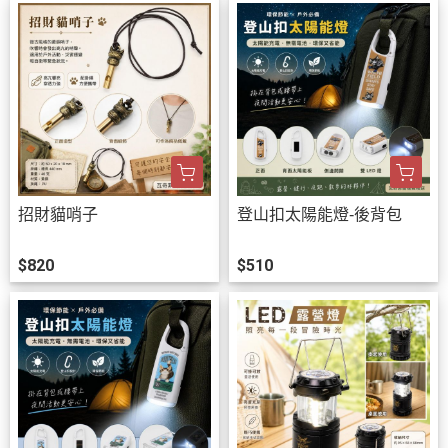
招財貓哨子
登山扣太陽能燈-後背包
$820
$510