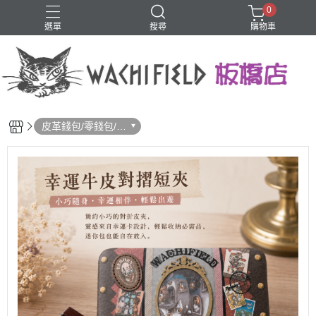
0
選單
搜尋
購物車
鑰匙圈
皮革錢包/零錢包/卡
夾