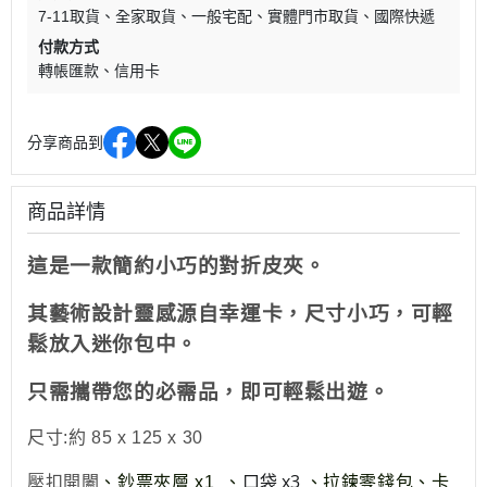
7-11取貨
全家取貨
一般宅配
實體門市取貨
國際快遞
付款方式
轉帳匯款
信用卡
分享商品到
商品詳情
這是一款簡約小巧的對折皮夾。
其藝術設計靈感源自幸運卡，尺寸小巧，可輕
鬆放入迷你包中。
只需攜帶您的必需品，即可輕鬆出遊。
尺寸:約 85 x 125 x 30
口袋 x3
壓扣開闔
、鈔票夾層 x1 、
、
拉鍊零錢包
、卡