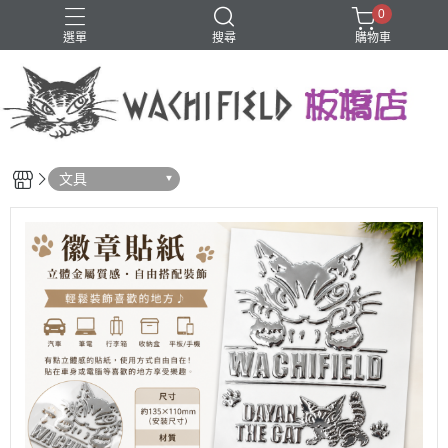
0
選單
搜尋
購物車
鑰匙圈
文具