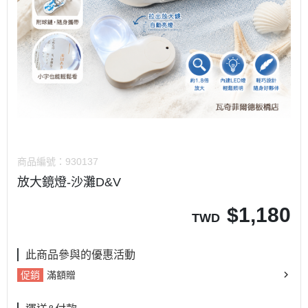
商品編號：
930137
放大鏡燈-沙灘D&V
$
1,180
TWD
此商品參與的優惠活動
促銷
滿額贈