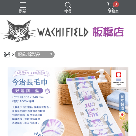
0
選單
搜尋
購物車
鑰匙圈
服飾/綿製品