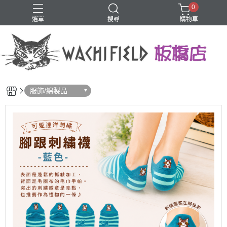
0
選單
搜尋
購物車
鑰匙圈
服飾/綿製品