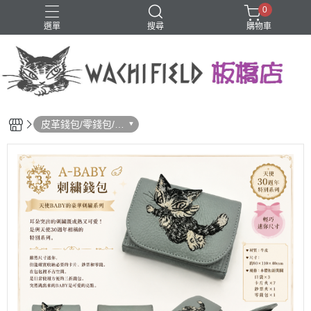
0
選單
搜尋
購物車
鑰匙圈
皮革錢包/零錢包/卡
夾