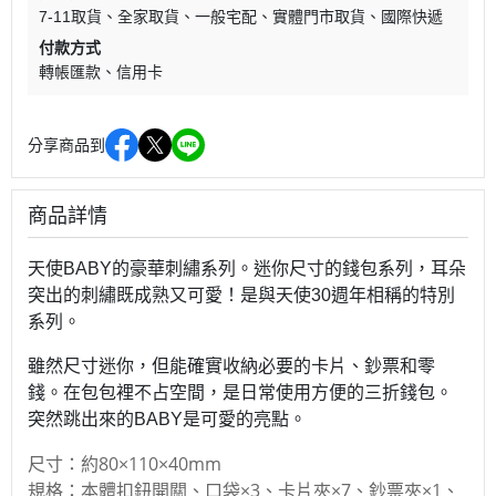
7-11取貨
全家取貨
一般宅配
實體門市取貨
國際快遞
付款方式
轉帳匯款
信用卡
分享商品到
商品詳情
天使BABY的豪華刺繡系列。迷你尺寸的錢包系列，耳朵
突出的刺繡既成熟又可愛！是與天使30週年相稱的特別
系列。
雖然尺寸迷你，但能確實收納必要的卡片、鈔票和零
錢。在包包裡不占空間，是日常使用方便的三折錢包。
突然跳出來的BABY是可愛的亮點。
尺寸：約80×110×40mm
規格：本體扣鈕開關、口袋×3、卡片夾×7、鈔票夾×1、