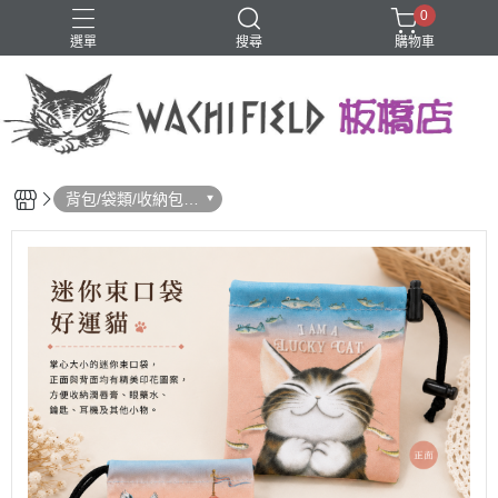
0
選單
搜尋
購物車
鑰匙圈
背包/袋類/收納包/
化妝包