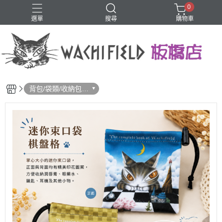
0
選單
搜尋
購物車
鑰匙圈
背包/袋類/收納包/
化妝包