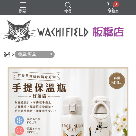
0
選單
搜尋
購物車
鑰匙圈
餐具/廚具