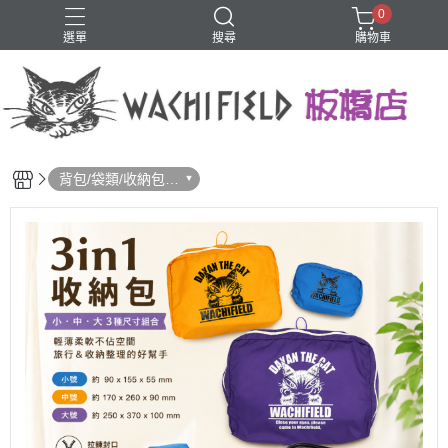
0
選單
搜尋
購物車
鑰匙圈
背包/袋類/收納包/
化妝包